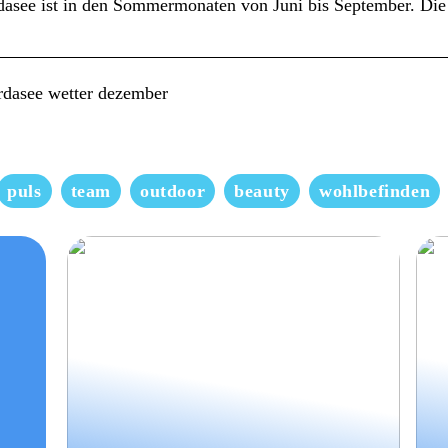
dasee ist in den Sommermonaten von Juni bis September. Die 
rdasee wetter dezember
puls
team
outdoor
beauty
wohlbefinden